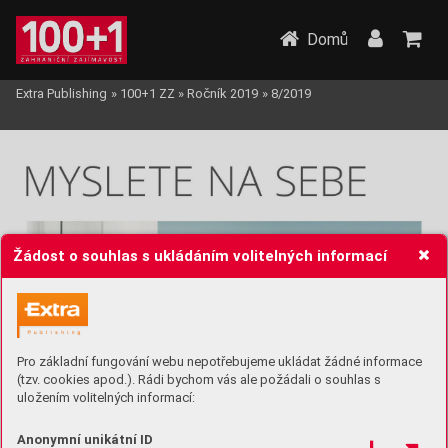
Domů
Extra Publishing
»
100+1 ZZ
»
Ročník 2019
»
8/2019
Žádost o souhlas s ukládáním volitelných informací
Pro základní fungování webu nepotřebujeme ukládat žádné informace
(tzv. cookies apod.). Rádi bychom vás ale požádali o souhlas s
uložením volitelných informací:
Anonymní unikátní ID