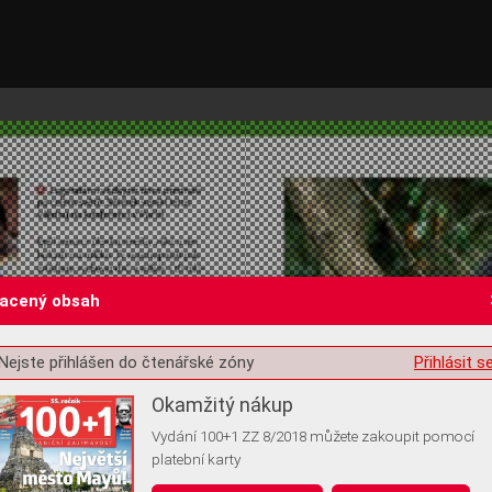
lacený obsah
Nejste přihlášen do čtenářské zóny
Přihlásit s
st o souhlas s ukládáním volitelných informací
Okamžitý nákup
Vydání 100+1 ZZ 8/2018 můžete zakoupit pomocí
platební karty