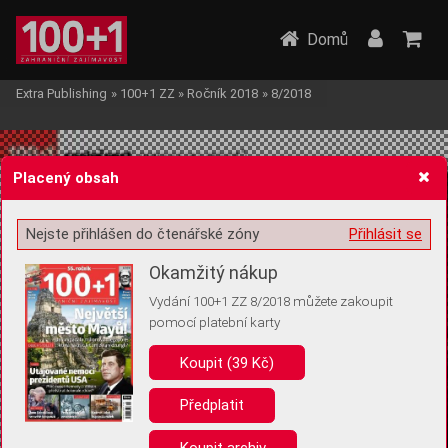
Domů
Extra Publishing
»
100+1 ZZ
»
Ročník 2018
»
8/2018
Placený obsah
Nejste přihlášen do čtenářské zóny
Přihlásit se
Žádost o souhlas s ukládáním volitelných informací
Okamžitý nákup
Vydání 100+1 ZZ 8/2018 můžete zakoupit
pomocí platební karty
Koupit (39 Kč)
Pro základní fungování webu nepotřebujeme ukládat žádné informace
(tzv. cookies apod.). Rádi bychom vás ale požádali o souhlas s
uložením volitelných informací:
Předplatit
Anonymní unikátní ID
Koupit archiv