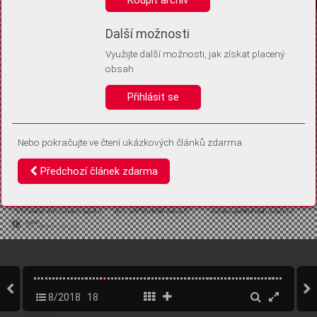
Díky němu příště poznáme, že se jedná o stejné zařízení, a
budeme tak moci přesněji vyhodnotit návštěvnost.
Identifikátor je zcela anonymní.
Další možnosti
Využijte další možnosti, jak získat placený
Vaše souhlasy a odmítnutí si ukládáme do vašeho zařízení, abychom se
obsah
vás už příště znovu neptali. Můžete je kdykoli později upravit ve Správě
cookies
Přihlásit se
Souhlasím
Odmítám
Nebo pokračujte ve čtení ukázkových článků zdarma
Předchozí článek zdarma
8/2018
18