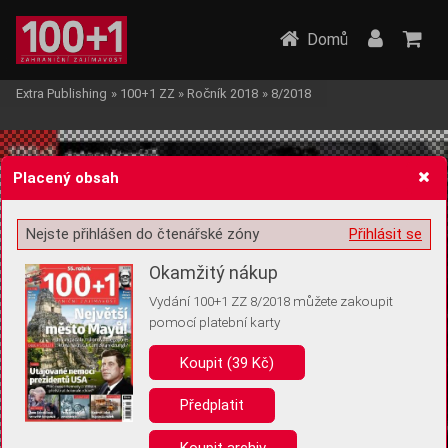
Domů
Extra Publishing
»
100+1 ZZ
»
Ročník 2018
»
8/2018
Placený obsah
Nejste přihlášen do čtenářské zóny
Přihlásit se
Žádost o souhlas s ukládáním volitelných informací
Okamžitý nákup
Vydání 100+1 ZZ 8/2018 můžete zakoupit
pomocí platební karty
Koupit (39 Kč)
Pro základní fungování webu nepotřebujeme ukládat žádné informace
(tzv. cookies apod.). Rádi bychom vás ale požádali o souhlas s
uložením volitelných informací:
Předplatit
Anonymní unikátní ID
Koupit archiv