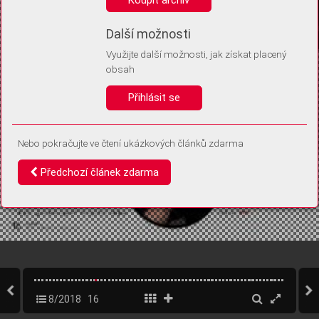
Díky němu příště poznáme, že se jedná o stejné zařízení, a
budeme tak moci přesněji vyhodnotit návštěvnost.
Identifikátor je zcela anonymní.
Další možnosti
Využijte další možnosti, jak získat placený
Vaše souhlasy a odmítnutí si ukládáme do vašeho zařízení, abychom se
obsah
vás už příště znovu neptali. Můžete je kdykoli později upravit ve Správě
cookies
Přihlásit se
Souhlasím
Odmítám
Nebo pokračujte ve čtení ukázkových článků zdarma
Předchozí článek zdarma
8/2018
16