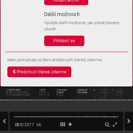
Díky němu příště poznáme, že se jedná o stejné zařízení, a
budeme tak moci přesněji vyhodnotit návštěvnost.
Identifikátor je zcela anonymní.
Další možnosti
Využijte další možnosti, jak získat placený
Vaše souhlasy a odmítnutí si ukládáme do vašeho zařízení, abychom se
obsah
vás už příště znovu neptali. Můžete je kdykoli později upravit ve Správě
cookies
Přihlásit se
Souhlasím
Odmítám
Nebo pokračujte ve čtení ukázkových článků zdarma
Předchozí článek zdarma
8/2017
66