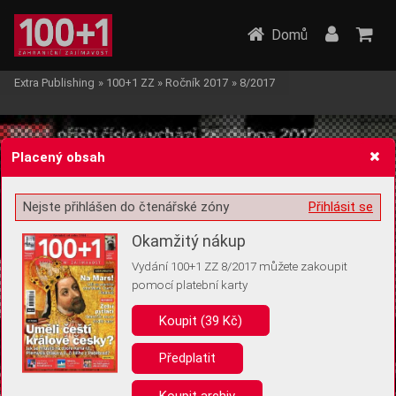
Domů
Extra Publishing
»
100+1 ZZ
»
Ročník 2017
»
8/2017
Placený obsah
Nejste přihlášen do čtenářské zóny
Přihlásit se
Žádost o souhlas s ukládáním volitelných informací
Okamžitý nákup
Vydání 100+1 ZZ 8/2017 můžete zakoupit
pomocí platební karty
Koupit (39 Kč)
Pro základní fungování webu nepotřebujeme ukládat žádné informace
(tzv. cookies apod.). Rádi bychom vás ale požádali o souhlas s
uložením volitelných informací:
Předplatit
Anonymní unikátní ID
Koupit archiv