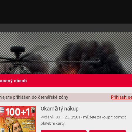
lacený obsah
Nejste přihlášen do čtenářské zóny
Přihlásit s
st o souhlas s ukládáním volitelných informací
Okamžitý nákup
Vydání 100+1 ZZ 8/2017 můžete zakoupit pomocí
platební karty