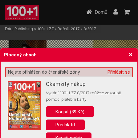
Domů
Extra Publishing
»
100+1 ZZ
»
Ročník 2017
»
8/2017
Placený obsah
Nejste přihlášen do čtenářské zóny
Přihlásit se
Žádost o souhlas s ukládáním volitelných informací
Okamžitý nákup
Vydání 100+1 ZZ 8/2017 můžete zakoupit
pomocí platební karty
Koupit (39 Kč)
Pro základní fungování webu nepotřebujeme ukládat žádné informace
(tzv. cookies apod.). Rádi bychom vás ale požádali o souhlas s
uložením volitelných informací:
Předplatit
Anonymní unikátní ID
Koupit archiv