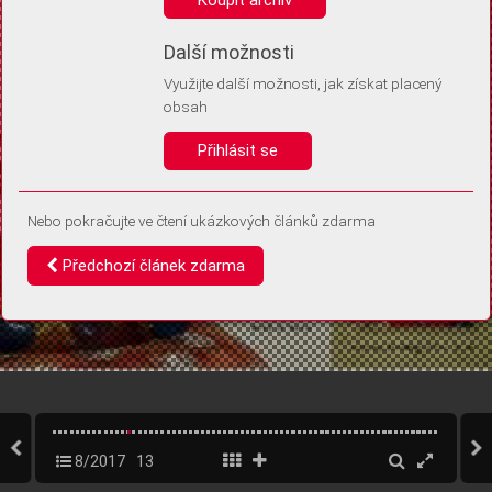
Díky němu příště poznáme, že se jedná o stejné zařízení, a
budeme tak moci přesněji vyhodnotit návštěvnost.
Identifikátor je zcela anonymní.
Další možnosti
Využijte další možnosti, jak získat placený
Vaše souhlasy a odmítnutí si ukládáme do vašeho zařízení, abychom se
obsah
vás už příště znovu neptali. Můžete je kdykoli později upravit ve Správě
cookies
Přihlásit se
Souhlasím
Odmítám
Nebo pokračujte ve čtení ukázkových článků zdarma
Předchozí článek zdarma
8/2017
13