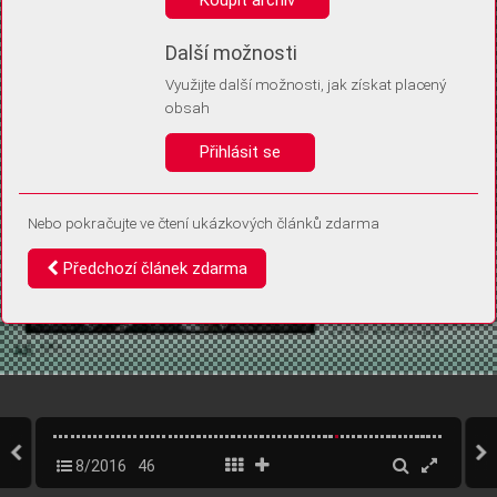
Díky němu příště poznáme, že se jedná o stejné zařízení, a
budeme tak moci přesněji vyhodnotit návštěvnost.
Identifikátor je zcela anonymní.
Další možnosti
Využijte další možnosti, jak získat placený
Vaše souhlasy a odmítnutí si ukládáme do vašeho zařízení, abychom se
obsah
vás už příště znovu neptali. Můžete je kdykoli později upravit ve Správě
cookies
Přihlásit se
Souhlasím
Odmítám
Nebo pokračujte ve čtení ukázkových článků zdarma
Předchozí článek zdarma
8/2016
46