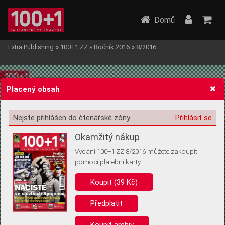
Domů
Extra Publishing
»
100+1 ZZ
»
Ročník 2016
»
8/2016
Placený obsah
Nejste přihlášen do čtenářské zóny
Přihlásit se
Žádost o souhlas s ukládáním volitelných informací
Okamžitý nákup
Vydání 100+1 ZZ 8/2016 můžete zakoupit
pomocí platební karty
Koupit (39 Kč)
Pro základní fungování webu nepotřebujeme ukládat žádné informace
(tzv. cookies apod.). Rádi bychom vás ale požádali o souhlas s
uložením volitelných informací:
Předplatit
Anonymní unikátní ID
Koupit archiv