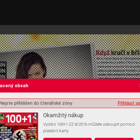
lacený obsah
Nejste přihlášen do čtenářské zóny
Přihlásit s
st o souhlas s ukládáním volitelných informací
Okamžitý nákup
Vydání 100+1 ZZ 8/2016 můžete zakoupit pomocí
platební karty