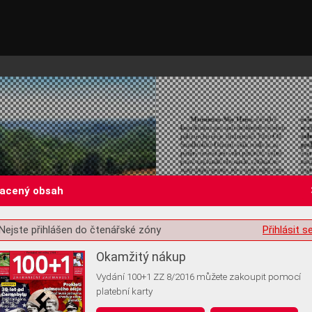
lacený obsah
Nejste přihlášen do čtenářské zóny
Přihlásit s
st o souhlas s ukládáním volitelných informací
Okamžitý nákup
Vydání 100+1 ZZ 8/2016 můžete zakoupit pomocí
platební karty