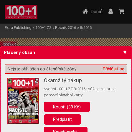
Domů
Extra Publishing
»
100+1 ZZ
»
Ročník 2016
»
8/2016
Placený obsah
Nejste přihlášen do čtenářské zóny
Přihlásit se
Žádost o souhlas s ukládáním volitelných informací
Okamžitý nákup
Vydání 100+1 ZZ 8/2016 můžete zakoupit
pomocí platební karty
Koupit (39 Kč)
Pro základní fungování webu nepotřebujeme ukládat žádné informace
(tzv. cookies apod.). Rádi bychom vás ale požádali o souhlas s
uložením volitelných informací:
Předplatit
Anonymní unikátní ID
Koupit archiv