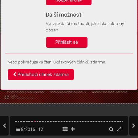
Díky němu příště poznáme, že se jedná o stejné zařízení, a
budeme tak moci přesněji vyhodnotit návštěvnost.
Identifikátor je zcela anonymní.
Další možnosti
Využijte další možnosti, jak získat placený
Vaše souhlasy a odmítnutí si ukládáme do vašeho zařízení, abychom se
obsah
vás už příště znovu neptali. Můžete je kdykoli později upravit ve Správě
cookies
Přihlásit se
Souhlasím
Odmítám
Nebo pokračujte ve čtení ukázkových článků zdarma
Předchozí článek zdarma
8/2016
12