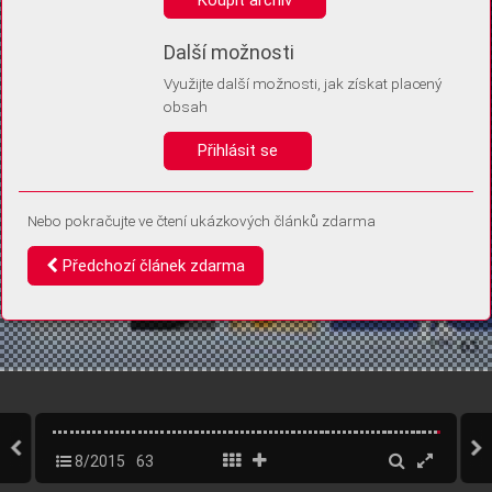
Díky němu příště poznáme, že se jedná o stejné zařízení, a
budeme tak moci přesněji vyhodnotit návštěvnost.
Identifikátor je zcela anonymní.
Další možnosti
Využijte další možnosti, jak získat placený
Vaše souhlasy a odmítnutí si ukládáme do vašeho zařízení, abychom se
obsah
vás už příště znovu neptali. Můžete je kdykoli později upravit ve Správě
cookies
Přihlásit se
Souhlasím
Odmítám
Nebo pokračujte ve čtení ukázkových článků zdarma
Předchozí článek zdarma
8/2015
63