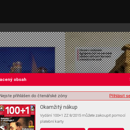
lacený obsah
Nejste přihlášen do čtenářské zóny
Přihlásit s
st o souhlas s ukládáním volitelných informací
Okamžitý nákup
Vydání 100+1 ZZ 8/2015 můžete zakoupit pomocí
platební karty