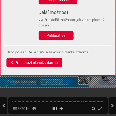
Díky němu příště poznáme, že se jedná o stejné zařízení, a
budeme tak moci přesněji vyhodnotit návštěvnost.
Identifikátor je zcela anonymní.
Další možnosti
Využijte další možnosti, jak získat placený
Vaše souhlasy a odmítnutí si ukládáme do vašeho zařízení, abychom se
obsah
vás už příště znovu neptali. Můžete je kdykoli později upravit ve Správě
cookies
Přihlásit se
Souhlasím
Odmítám
Nebo pokračujte ve čtení ukázkových článků zdarma
Předchozí článek zdarma
8/2014
49