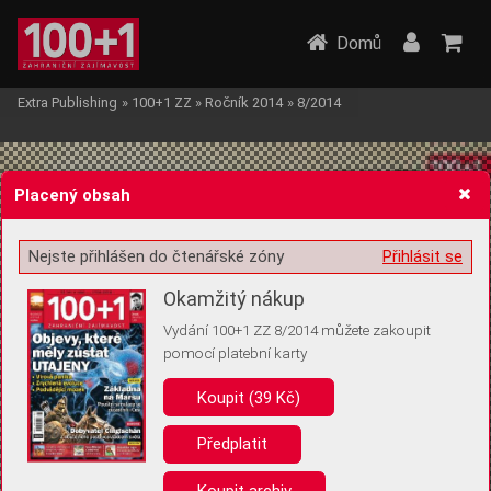
Domů
Extra Publishing
»
100+1 ZZ
»
Ročník 2014
»
8/2014
Placený obsah
Nejste přihlášen do čtenářské zóny
Přihlásit se
Žádost o souhlas s ukládáním volitelných informací
Okamžitý nákup
Vydání 100+1 ZZ 8/2014 můžete zakoupit
pomocí platební karty
Koupit (39 Kč)
Pro základní fungování webu nepotřebujeme ukládat žádné informace
(tzv. cookies apod.). Rádi bychom vás ale požádali o souhlas s
uložením volitelných informací:
Předplatit
Anonymní unikátní ID
Koupit archiv