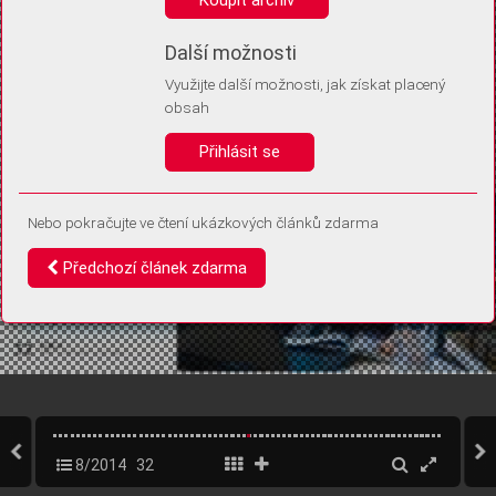
Díky němu příště poznáme, že se jedná o stejné zařízení, a
budeme tak moci přesněji vyhodnotit návštěvnost.
Identifikátor je zcela anonymní.
Další možnosti
Využijte další možnosti, jak získat placený
Vaše souhlasy a odmítnutí si ukládáme do vašeho zařízení, abychom se
obsah
vás už příště znovu neptali. Můžete je kdykoli později upravit ve Správě
cookies
Přihlásit se
Souhlasím
Odmítám
Nebo pokračujte ve čtení ukázkových článků zdarma
Předchozí článek zdarma
8/2014
32