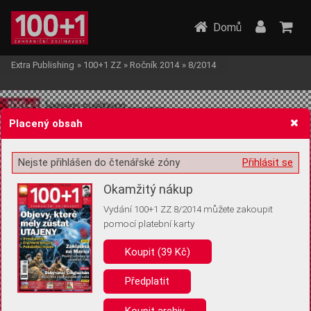
Domů
Extra Publishing
»
100+1 ZZ
»
Ročník 2014
»
8/2014
Placený obsah
Nejste přihlášen do čtenářské zóny
Přihlásit se
Žádost o souhlas s ukládáním volitelných informací
Okamžitý nákup
Vydání 100+1 ZZ 8/2014 můžete zakoupit
pomocí platební karty
Koupit (39 Kč)
Pro základní fungování webu nepotřebujeme ukládat žádné informace
(tzv. cookies apod.). Rádi bychom vás ale požádali o souhlas s
uložením volitelných informací:
Předplatit
Anonymní unikátní ID
Koupit archiv