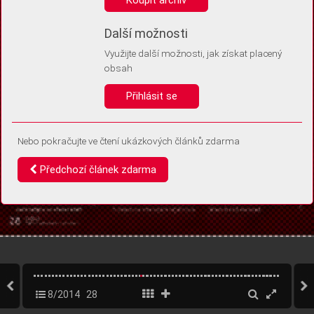
Díky němu příště poznáme, že se jedná o stejné zařízení, a
budeme tak moci přesněji vyhodnotit návštěvnost.
Identifikátor je zcela anonymní.
Další možnosti
Využijte další možnosti, jak získat placený
Vaše souhlasy a odmítnutí si ukládáme do vašeho zařízení, abychom se
obsah
vás už příště znovu neptali. Můžete je kdykoli později upravit ve Správě
cookies
Přihlásit se
Souhlasím
Odmítám
Nebo pokračujte ve čtení ukázkových článků zdarma
Předchozí článek zdarma
8/2014
28