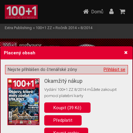
Domů
Extra Publishing
»
100+1 ZZ
»
Ročník 2014
»
8/2014
Placený obsah
Nejste přihlášen do čtenářské zóny
Přihlásit se
Žádost o souhlas s ukládáním volitelných informací
Okamžitý nákup
Vydání 100+1 ZZ 8/2014 můžete zakoupit
pomocí platební karty
Koupit (39 Kč)
Pro základní fungování webu nepotřebujeme ukládat žádné informace
(tzv. cookies apod.). Rádi bychom vás ale požádali o souhlas s
uložením volitelných informací:
Předplatit
Anonymní unikátní ID
Koupit archiv