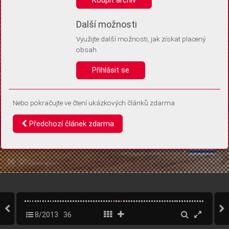
Díky němu příště poznáme, že se jedná o stejné zařízení, a
budeme tak moci přesněji vyhodnotit návštěvnost.
Identifikátor je zcela anonymní.
Další možnosti
Využijte další možnosti, jak získat placený
Vaše souhlasy a odmítnutí si ukládáme do vašeho zařízení, abychom se
obsah
vás už příště znovu neptali. Můžete je kdykoli později upravit ve Správě
cookies
Přihlásit se
Souhlasím
Odmítám
Nebo pokračujte ve čtení ukázkových článků zdarma
Předchozí článek zdarma
8/2013
36