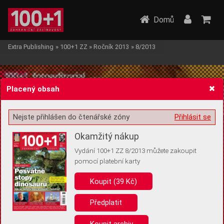
Domů
Extra Publishing
»
100+1 ZZ
»
Ročník 2013
»
8/2013
Placený obsah
Nejste přihlášen do čtenářské zóny
Přihlásit se
Žádost o souhlas s ukládáním volitelných informací
Okamžitý nákup
Vydání 100+1 ZZ 8/2013 můžete zakoupit
pomocí platební karty
Koupit (39 Kč)
Pro základní fungování webu nepotřebujeme ukládat žádné informace
(tzv. cookies apod.). Rádi bychom vás ale požádali o souhlas s
uložením volitelných informací:
Předplatit
Anonymní unikátní ID
Koupit archiv