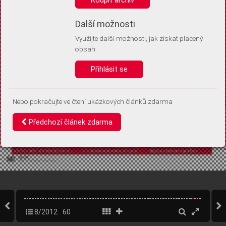
Díky němu příště poznáme, že se jedná o stejné zařízení, a
budeme tak moci přesněji vyhodnotit návštěvnost.
Identifikátor je zcela anonymní.
Další možnosti
Využijte další možnosti, jak získat placený
Vaše souhlasy a odmítnutí si ukládáme do vašeho zařízení, abychom se
obsah
vás už příště znovu neptali. Můžete je kdykoli později upravit ve Správě
cookies
Přihlásit se
Souhlasím
Odmítám
Nebo pokračujte ve čtení ukázkových článků zdarma
Předchozí článek zdarma
8/2012
60