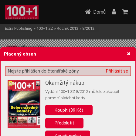
Domů
Extra Publishing
»
100+1 ZZ
»
Ročník 2012
»
8/2012
Placený obsah
Nejste přihlášen do čtenářské zóny
Přihlásit se
Žádost o souhlas s ukládáním volitelných informací
Okamžitý nákup
Vydání 100+1 ZZ 8/2012 můžete zakoupit
pomocí platební karty
Koupit (39 Kč)
Pro základní fungování webu nepotřebujeme ukládat žádné informace
(tzv. cookies apod.). Rádi bychom vás ale požádali o souhlas s
uložením volitelných informací:
Předplatit
Anonymní unikátní ID
Koupit archiv