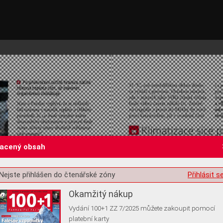
lacený obsah
st o souhlas s ukládáním volitelných informací
Nejste přihlášen do čtenářské zóny
Přihlásit s
Okamžitý nákup
Vydání 100+1 ZZ 7/2025 můžete zakoupit pomocí
platební karty