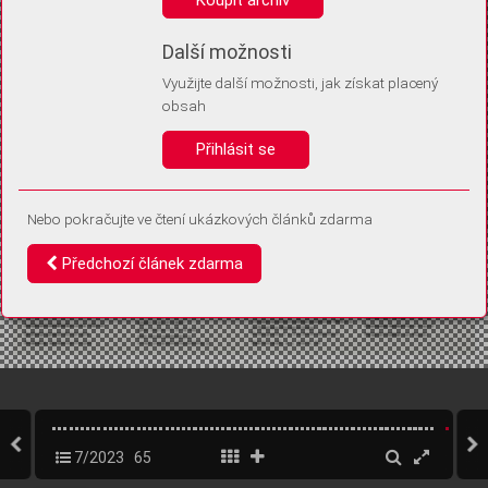
Díky němu příště poznáme, že se jedná o stejné zařízení, a
budeme tak moci přesněji vyhodnotit návštěvnost.
Identifikátor je zcela anonymní.
Další možnosti
Využijte další možnosti, jak získat placený
Vaše souhlasy a odmítnutí si ukládáme do vašeho zařízení, abychom se
obsah
vás už příště znovu neptali. Můžete je kdykoli později upravit ve Správě
cookies
Přihlásit se
Souhlasím
Odmítám
Nebo pokračujte ve čtení ukázkových článků zdarma
Předchozí článek zdarma
7/2023
65