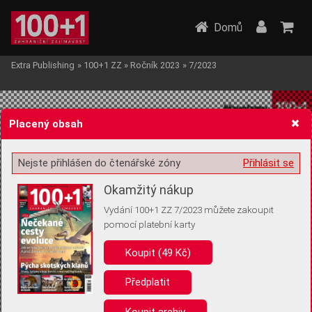
Domů
Extra Publishing
»
100+1 ZZ
»
Ročník 2023
»
7/2023
Placený obsah
Nejste přihlášen do čtenářské zóny
Přihlásit se
Žádost o souhlas s ukládáním volitelných informací
Okamžitý nákup
Vydání 100+1 ZZ 7/2023 můžete zakoupit
pomocí platební karty
Koupit (49 Kč)
Pro základní fungování webu nepotřebujeme ukládat žádné informace
(tzv. cookies apod.). Rádi bychom vás ale požádali o souhlas s
uložením volitelných informací:
Předplatit
Anonymní unikátní ID
Koupit archiv