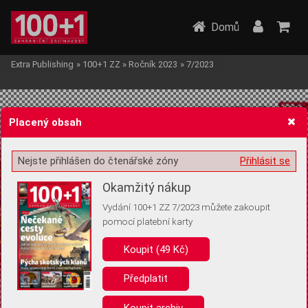
Domů
Extra Publishing
»
100+1 ZZ
»
Ročník 2023
»
7/2023
Placený obsah
Nejste přihlášen do čtenářské zóny
Přihlásit se
Žádost o souhlas s ukládáním volitelných informací
Okamžitý nákup
Vydání 100+1 ZZ 7/2023 můžete zakoupit
pomocí platební karty
Koupit (49 Kč)
Pro základní fungování webu nepotřebujeme ukládat žádné informace
(tzv. cookies apod.). Rádi bychom vás ale požádali o souhlas s
uložením volitelných informací:
Předplatit
Anonymní unikátní ID
Koupit archiv