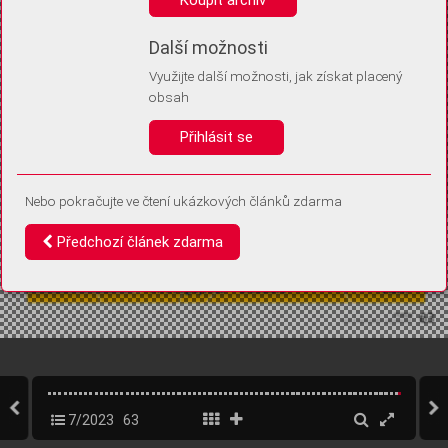
Díky němu příště poznáme, že se jedná o stejné zařízení, a
budeme tak moci přesněji vyhodnotit návštěvnost.
Identifikátor je zcela anonymní.
Další možnosti
Využijte další možnosti, jak získat placený
Vaše souhlasy a odmítnutí si ukládáme do vašeho zařízení, abychom se
obsah
vás už příště znovu neptali. Můžete je kdykoli později upravit ve Správě
cookies
Přihlásit se
Souhlasím
Odmítám
Nebo pokračujte ve čtení ukázkových článků zdarma
Předchozí článek zdarma
7/2023
63