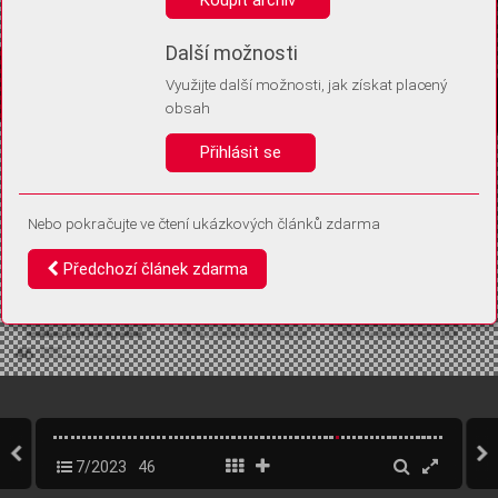
Díky němu příště poznáme, že se jedná o stejné zařízení, a
budeme tak moci přesněji vyhodnotit návštěvnost.
Identifikátor je zcela anonymní.
Další možnosti
Využijte další možnosti, jak získat placený
Vaše souhlasy a odmítnutí si ukládáme do vašeho zařízení, abychom se
obsah
vás už příště znovu neptali. Můžete je kdykoli později upravit ve Správě
cookies
Přihlásit se
Souhlasím
Odmítám
Nebo pokračujte ve čtení ukázkových článků zdarma
Předchozí článek zdarma
7/2023
46