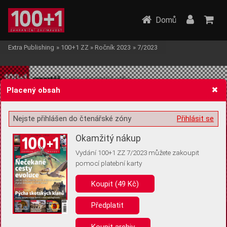
Domů
Extra Publishing
»
100+1 ZZ
»
Ročník 2023
»
7/2023
Placený obsah
Nejste přihlášen do čtenářské zóny
Přihlásit se
Žádost o souhlas s ukládáním volitelných informací
Okamžitý nákup
Vydání 100+1 ZZ 7/2023 můžete zakoupit
pomocí platební karty
Koupit (49 Kč)
Pro základní fungování webu nepotřebujeme ukládat žádné informace
(tzv. cookies apod.). Rádi bychom vás ale požádali o souhlas s
uložením volitelných informací:
Předplatit
Anonymní unikátní ID
Koupit archiv