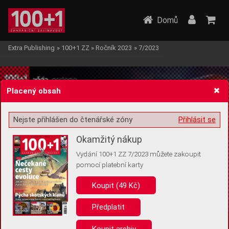
Domů
Extra Publishing
»
100+1 ZZ
»
Ročník 2023
»
7/2023
Placený obsah
Nejste přihlášen do čtenářské zóny
Přihlásit se
Žádost o souhlas s ukládáním volitelných informací
Okamžitý nákup
Vydání 100+1 ZZ 7/2023 můžete zakoupit
pomocí platební karty
Koupit (49 Kč)
Pro základní fungování webu nepotřebujeme ukládat žádné informace
(tzv. cookies apod.). Rádi bychom vás ale požádali o souhlas s
uložením volitelných informací:
Předplatit
Anonymní unikátní ID
Koupit archiv