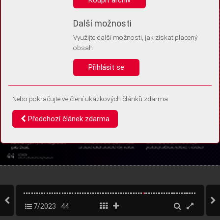
Díky němu příště poznáme, že se jedná o stejné zařízení, a
budeme tak moci přesněji vyhodnotit návštěvnost.
Identifikátor je zcela anonymní.
Další možnosti
Využijte další možnosti, jak získat placený
Vaše souhlasy a odmítnutí si ukládáme do vašeho zařízení, abychom se
obsah
vás už příště znovu neptali. Můžete je kdykoli později upravit ve Správě
cookies
Přihlásit se
Souhlasím
Odmítám
Nebo pokračujte ve čtení ukázkových článků zdarma
Předchozí článek zdarma
7/2023
44