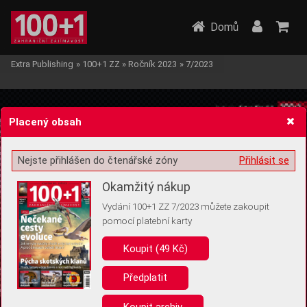
Domů
Extra Publishing
»
100+1 ZZ
»
Ročník 2023
»
7/2023
Placený obsah
Nejste přihlášen do čtenářské zóny
Přihlásit se
Žádost o souhlas s ukládáním volitelných informací
Okamžitý nákup
Vydání 100+1 ZZ 7/2023 můžete zakoupit
pomocí platební karty
Koupit (49 Kč)
Pro základní fungování webu nepotřebujeme ukládat žádné informace
(tzv. cookies apod.). Rádi bychom vás ale požádali o souhlas s
uložením volitelných informací:
Předplatit
Anonymní unikátní ID
Koupit archiv