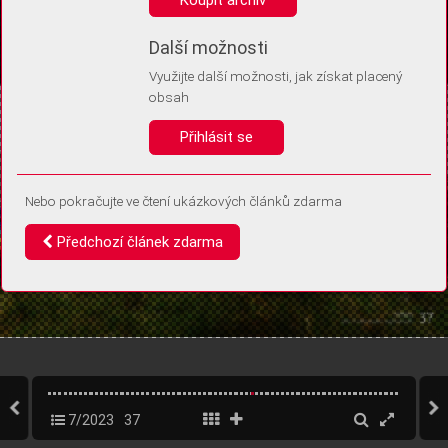
Díky němu příště poznáme, že se jedná o stejné zařízení, a
budeme tak moci přesněji vyhodnotit návštěvnost.
Identifikátor je zcela anonymní.
Další možnosti
Využijte další možnosti, jak získat placený
Vaše souhlasy a odmítnutí si ukládáme do vašeho zařízení, abychom se
obsah
vás už příště znovu neptali. Můžete je kdykoli později upravit ve Správě
cookies
Přihlásit se
Souhlasím
Odmítám
Nebo pokračujte ve čtení ukázkových článků zdarma
Předchozí článek zdarma
7/2023
37