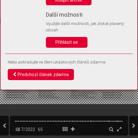
Díky němu příště poznáme, že se jedná o stejné zařízení, a
budeme tak moci přesněji vyhodnotit návštěvnost.
Identifikátor je zcela anonymní.
Další možnosti
Využijte další možnosti, jak získat placený
Vaše souhlasy a odmítnutí si ukládáme do vašeho zařízení, abychom se
obsah
vás už příště znovu neptali. Můžete je kdykoli později upravit ve Správě
cookies
Přihlásit se
Souhlasím
Odmítám
Nebo pokračujte ve čtení ukázkových článků zdarma
Předchozí článek zdarma
7/2022
65