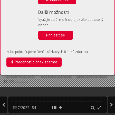
Díky němu příště poznáme, že se jedná o stejné zařízení, a
budeme tak moci přesněji vyhodnotit návštěvnost.
Identifikátor je zcela anonymní.
Další možnosti
Využijte další možnosti, jak získat placený
Vaše souhlasy a odmítnutí si ukládáme do vašeho zařízení, abychom se
obsah
vás už příště znovu neptali. Můžete je kdykoli později upravit ve Správě
cookies
Přihlásit se
Souhlasím
Odmítám
Nebo pokračujte ve čtení ukázkových článků zdarma
Předchozí článek zdarma
7/2022
54