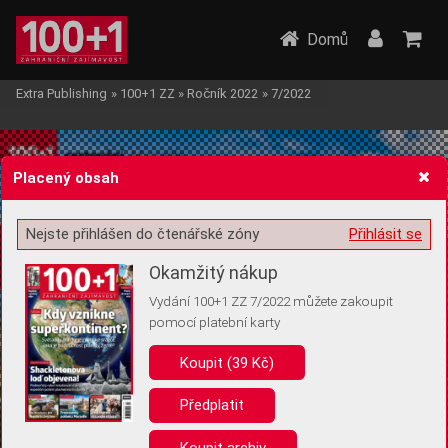
Domů
Extra Publishing
»
100+1 ZZ
»
Ročník 2022
»
7/2022
Placený obsah
Nejste přihlášen do čtenářské zóny
Přihlásit se
Žádost o souhlas s ukládáním volitelných informací
Okamžitý nákup
Vydání 100+1 ZZ 7/2022 můžete zakoupit
pomocí platební karty
Koupit (39 Kč)
Pro základní fungování webu nepotřebujeme ukládat žádné informace
(tzv. cookies apod.). Rádi bychom vás ale požádali o souhlas s
uložením volitelných informací:
Předplatit
Anonymní unikátní ID
Koupit archiv