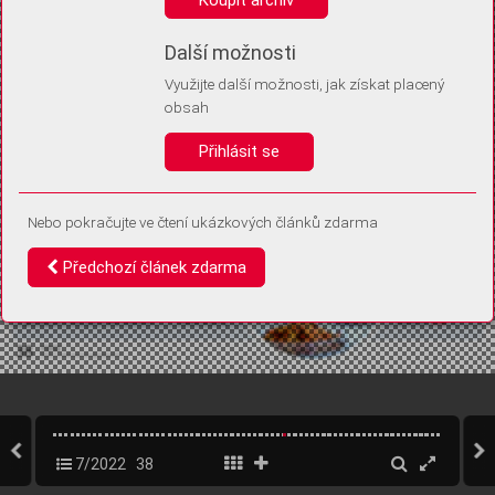
Díky němu příště poznáme, že se jedná o stejné zařízení, a
budeme tak moci přesněji vyhodnotit návštěvnost.
Identifikátor je zcela anonymní.
Další možnosti
Využijte další možnosti, jak získat placený
Vaše souhlasy a odmítnutí si ukládáme do vašeho zařízení, abychom se
obsah
vás už příště znovu neptali. Můžete je kdykoli později upravit ve Správě
cookies
Přihlásit se
Souhlasím
Odmítám
Nebo pokračujte ve čtení ukázkových článků zdarma
Předchozí článek zdarma
7/2022
38