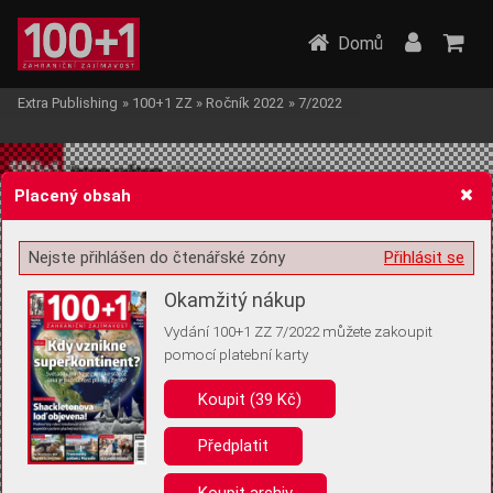
Domů
Extra Publishing
»
100+1 ZZ
»
Ročník 2022
»
7/2022
Placený obsah
Nejste přihlášen do čtenářské zóny
Přihlásit se
Žádost o souhlas s ukládáním volitelných informací
Okamžitý nákup
Vydání 100+1 ZZ 7/2022 můžete zakoupit
pomocí platební karty
Koupit (39 Kč)
Pro základní fungování webu nepotřebujeme ukládat žádné informace
(tzv. cookies apod.). Rádi bychom vás ale požádali o souhlas s
uložením volitelných informací:
Předplatit
Anonymní unikátní ID
Koupit archiv