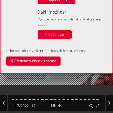
Díky němu příště poznáme, že se jedná o stejné zařízení, a
budeme tak moci přesněji vyhodnotit návštěvnost.
Identifikátor je zcela anonymní.
Další možnosti
Využijte další možnosti, jak získat placený
Vaše souhlasy a odmítnutí si ukládáme do vašeho zařízení, abychom se
obsah
vás už příště znovu neptali. Můžete je kdykoli později upravit ve Správě
cookies
Přihlásit se
Souhlasím
Odmítám
Nebo pokračujte ve čtení ukázkových článků zdarma
Předchozí článek zdarma
7/2022
17