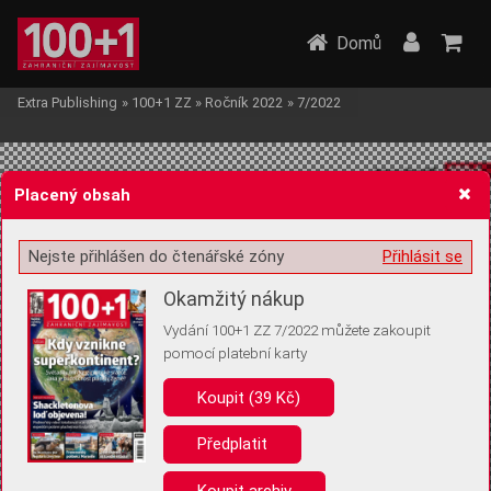
Domů
Extra Publishing
»
100+1 ZZ
»
Ročník 2022
»
7/2022
Placený obsah
Nejste přihlášen do čtenářské zóny
Přihlásit se
Žádost o souhlas s ukládáním volitelných informací
Okamžitý nákup
Vydání 100+1 ZZ 7/2022 můžete zakoupit
pomocí platební karty
Koupit (39 Kč)
Pro základní fungování webu nepotřebujeme ukládat žádné informace
(tzv. cookies apod.). Rádi bychom vás ale požádali o souhlas s
uložením volitelných informací:
Předplatit
Anonymní unikátní ID
Koupit archiv