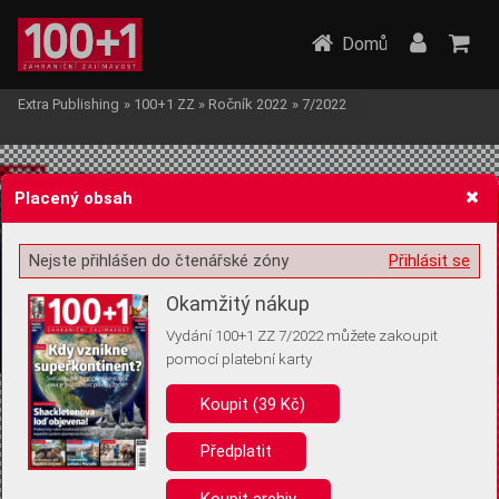
Domů
Extra Publishing
»
100+1 ZZ
»
Ročník 2022
»
7/2022
Placený obsah
Nejste přihlášen do čtenářské zóny
Přihlásit se
Žádost o souhlas s ukládáním volitelných informací
Okamžitý nákup
Vydání 100+1 ZZ 7/2022 můžete zakoupit
pomocí platební karty
Koupit (39 Kč)
Pro základní fungování webu nepotřebujeme ukládat žádné informace
(tzv. cookies apod.). Rádi bychom vás ale požádali o souhlas s
uložením volitelných informací:
Předplatit
Anonymní unikátní ID
Koupit archiv