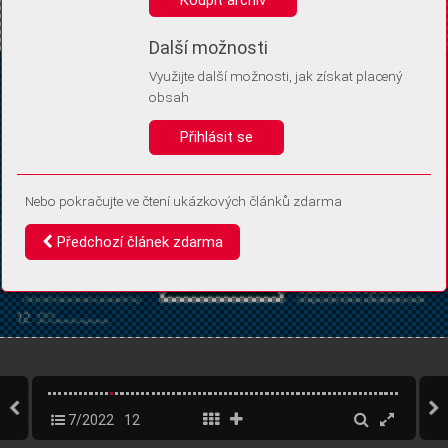
Díky němu příště poznáme, že se jedná o stejné zařízení, a
budeme tak moci přesněji vyhodnotit návštěvnost.
Identifikátor je zcela anonymní.
Další možnosti
Využijte další možnosti, jak získat placený
Vaše souhlasy a odmítnutí si ukládáme do vašeho zařízení, abychom se
obsah
vás už příště znovu neptali. Můžete je kdykoli později upravit ve Správě
cookies
Přihlásit se
Souhlasím
Odmítám
Nebo pokračujte ve čtení ukázkových článků zdarma
Předchozí článek zdarma
7/2022
12