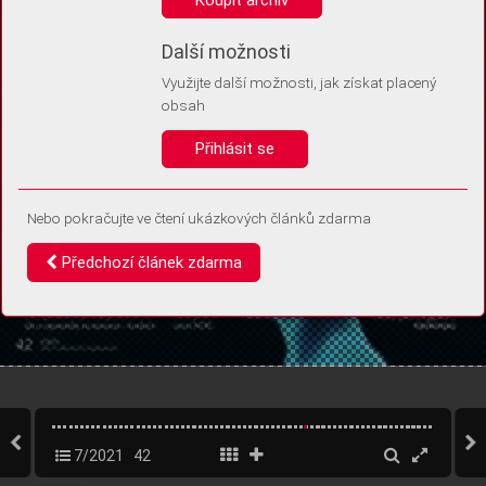
Díky němu příště poznáme, že se jedná o stejné zařízení, a
budeme tak moci přesněji vyhodnotit návštěvnost.
Identifikátor je zcela anonymní.
Další možnosti
Využijte další možnosti, jak získat placený
Vaše souhlasy a odmítnutí si ukládáme do vašeho zařízení, abychom se
obsah
vás už příště znovu neptali. Můžete je kdykoli později upravit ve Správě
cookies
Přihlásit se
Souhlasím
Odmítám
Nebo pokračujte ve čtení ukázkových článků zdarma
Předchozí článek zdarma
7/2021
42