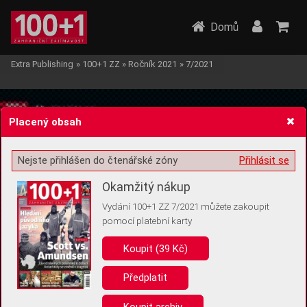
Domů
Extra Publishing
»
100+1 ZZ
»
Ročník 2021
»
7/2021
Placený obsah
Nejste přihlášen do čtenářské zóny
Přihlásit se
Žádost o souhlas s ukládáním volitelných informací
Okamžitý nákup
Vydání 100+1 ZZ 7/2021 můžete zakoupit
pomocí platební karty
Koupit (39 Kč)
Pro základní fungování webu nepotřebujeme ukládat žádné informace
(tzv. cookies apod.). Rádi bychom vás ale požádali o souhlas s
uložením volitelných informací:
Předplatit
Anonymní unikátní ID
Koupit archiv