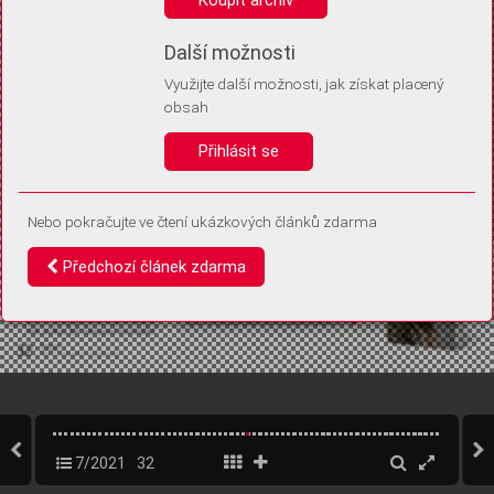
Díky němu příště poznáme, že se jedná o stejné zařízení, a
budeme tak moci přesněji vyhodnotit návštěvnost.
Identifikátor je zcela anonymní.
Další možnosti
Využijte další možnosti, jak získat placený
Vaše souhlasy a odmítnutí si ukládáme do vašeho zařízení, abychom se
obsah
vás už příště znovu neptali. Můžete je kdykoli později upravit ve Správě
cookies
Přihlásit se
Souhlasím
Odmítám
Nebo pokračujte ve čtení ukázkových článků zdarma
Předchozí článek zdarma
7/2021
32