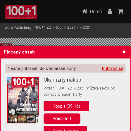
Domů
Extra Publishing
»
100+1 ZZ
»
Ročník 2021
»
7/2021
Placený obsah
Nejste přihlášen do čtenářské zóny
Přihlásit se
Žádost o souhlas s ukládáním volitelných informací
Okamžitý nákup
Vydání 100+1 ZZ 7/2021 můžete zakoupit
pomocí platební karty
Koupit (39 Kč)
Pro základní fungování webu nepotřebujeme ukládat žádné informace
(tzv. cookies apod.). Rádi bychom vás ale požádali o souhlas s
uložením volitelných informací:
Předplatit
Anonymní unikátní ID
Koupit archiv