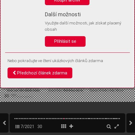
Díky němu příště poznáme, že se jedná o stejné zařízení, a
budeme tak moci přesněji vyhodnotit návštěvnost.
Identifikátor je zcela anonymní.
Další možnosti
Využijte další možnosti, jak získat placený
Vaše souhlasy a odmítnutí si ukládáme do vašeho zařízení, abychom se
obsah
vás už příště znovu neptali. Můžete je kdykoli později upravit ve Správě
cookies
Přihlásit se
Souhlasím
Odmítám
Nebo pokračujte ve čtení ukázkových článků zdarma
Předchozí článek zdarma
7/2021
30