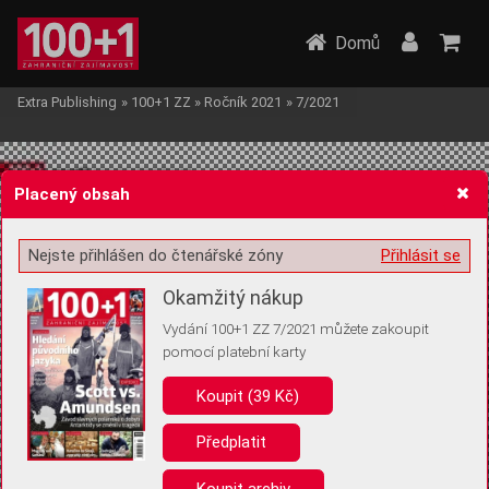
Domů
Extra Publishing
»
100+1 ZZ
»
Ročník 2021
»
7/2021
Placený obsah
Nejste přihlášen do čtenářské zóny
Přihlásit se
Žádost o souhlas s ukládáním volitelných informací
Okamžitý nákup
Vydání 100+1 ZZ 7/2021 můžete zakoupit
pomocí platební karty
Koupit (39 Kč)
Pro základní fungování webu nepotřebujeme ukládat žádné informace
(tzv. cookies apod.). Rádi bychom vás ale požádali o souhlas s
uložením volitelných informací:
Předplatit
Anonymní unikátní ID
Koupit archiv