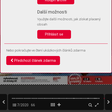
Díky němu příště poznáme, že se jedná o stejné zařízení, a
budeme tak moci přesněji vyhodnotit návštěvnost.
Identifikátor je zcela anonymní.
Další možnosti
Využijte další možnosti, jak získat placený
Vaše souhlasy a odmítnutí si ukládáme do vašeho zařízení, abychom se
obsah
vás už příště znovu neptali. Můžete je kdykoli později upravit ve Správě
cookies
Přihlásit se
Souhlasím
Odmítám
Nebo pokračujte ve čtení ukázkových článků zdarma
Předchozí článek zdarma
7/2020
66