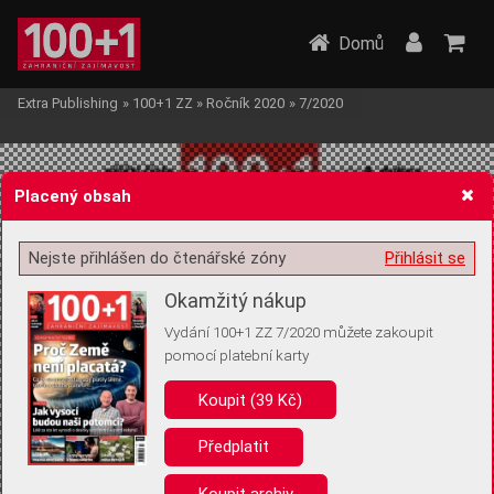
Domů
Extra Publishing
»
100+1 ZZ
»
Ročník 2020
»
7/2020
Placený obsah
Nejste přihlášen do čtenářské zóny
Přihlásit se
Žádost o souhlas s ukládáním volitelných informací
Okamžitý nákup
Vydání 100+1 ZZ 7/2020 můžete zakoupit
pomocí platební karty
Koupit (39 Kč)
Pro základní fungování webu nepotřebujeme ukládat žádné informace
(tzv. cookies apod.). Rádi bychom vás ale požádali o souhlas s
uložením volitelných informací:
Předplatit
Anonymní unikátní ID
Koupit archiv