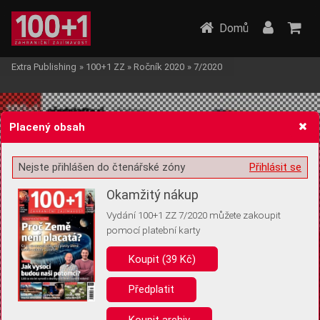
Domů
Extra Publishing
»
100+1 ZZ
»
Ročník 2020
»
7/2020
Placený obsah
Nejste přihlášen do čtenářské zóny
Přihlásit se
Žádost o souhlas s ukládáním volitelných informací
Okamžitý nákup
Vydání 100+1 ZZ 7/2020 můžete zakoupit
pomocí platební karty
Koupit (39 Kč)
Pro základní fungování webu nepotřebujeme ukládat žádné informace
(tzv. cookies apod.). Rádi bychom vás ale požádali o souhlas s
uložením volitelných informací:
Předplatit
Anonymní unikátní ID
Koupit archiv