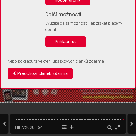
Díky němu příště poznáme, že se jedná o stejné zařízení, a
budeme tak moci přesněji vyhodnotit návštěvnost.
Identifikátor je zcela anonymní.
Další možnosti
Využijte další možnosti, jak získat placený
Vaše souhlasy a odmítnutí si ukládáme do vašeho zařízení, abychom se
obsah
vás už příště znovu neptali. Můžete je kdykoli později upravit ve Správě
cookies
Přihlásit se
Souhlasím
Odmítám
Nebo pokračujte ve čtení ukázkových článků zdarma
Předchozí článek zdarma
7/2020
64