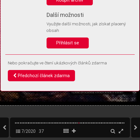
Díky němu příště poznáme, že se jedná o stejné zařízení, a
budeme tak moci přesněji vyhodnotit návštěvnost.
Identifikátor je zcela anonymní.
Další možnosti
Využijte další možnosti, jak získat placený
Vaše souhlasy a odmítnutí si ukládáme do vašeho zařízení, abychom se
obsah
vás už příště znovu neptali. Můžete je kdykoli později upravit ve Správě
cookies
Přihlásit se
Souhlasím
Odmítám
Nebo pokračujte ve čtení ukázkových článků zdarma
Předchozí článek zdarma
7/2020
37