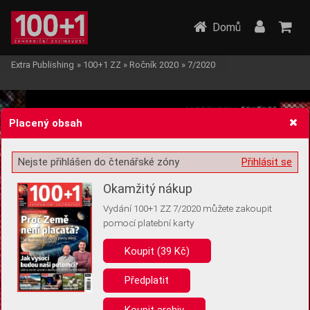
Domů
Extra Publishing
»
100+1 ZZ
»
Ročník 2020
»
7/2020
Placený obsah
Nejste přihlášen do čtenářské zóny
Přihlásit se
Žádost o souhlas s ukládáním volitelných informací
Okamžitý nákup
Vydání 100+1 ZZ 7/2020 můžete zakoupit
pomocí platební karty
Koupit (39 Kč)
Pro základní fungování webu nepotřebujeme ukládat žádné informace
(tzv. cookies apod.). Rádi bychom vás ale požádali o souhlas s
uložením volitelných informací:
Předplatit
Anonymní unikátní ID
Koupit archiv