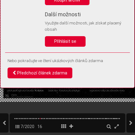
Díky němu příště poznáme, že se jedná o stejné zařízení, a
budeme tak moci přesněji vyhodnotit návštěvnost.
Identifikátor je zcela anonymní.
Další možnosti
Využijte další možnosti, jak získat placený
Vaše souhlasy a odmítnutí si ukládáme do vašeho zařízení, abychom se
obsah
vás už příště znovu neptali. Můžete je kdykoli později upravit ve Správě
cookies
Přihlásit se
Souhlasím
Odmítám
Nebo pokračujte ve čtení ukázkových článků zdarma
Předchozí článek zdarma
7/2020
16