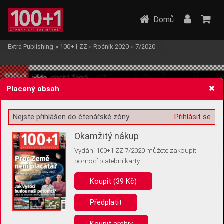
Domů
Extra Publishing
»
100+1 ZZ
»
Ročník 2020
»
7/2020
Placený obsah
Nejste přihlášen do čtenářské zóny
Přihlásit se
Žádost o souhlas s ukládáním volitelných informací
Okamžitý nákup
Vydání 100+1 ZZ 7/2020 můžete zakoupit
pomocí platební karty
Koupit (39 Kč)
Pro základní fungování webu nepotřebujeme ukládat žádné informace
(tzv. cookies apod.). Rádi bychom vás ale požádali o souhlas s
uložením volitelných informací:
Předplatit
Anonymní unikátní ID
Koupit archiv