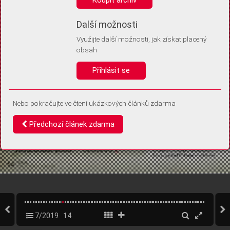
Díky němu příště poznáme, že se jedná o stejné zařízení, a
budeme tak moci přesněji vyhodnotit návštěvnost.
Identifikátor je zcela anonymní.
Další možnosti
Využijte další možnosti, jak získat placený
Vaše souhlasy a odmítnutí si ukládáme do vašeho zařízení, abychom se
obsah
vás už příště znovu neptali. Můžete je kdykoli později upravit ve Správě
cookies
Přihlásit se
Souhlasím
Odmítám
Nebo pokračujte ve čtení ukázkových článků zdarma
Předchozí článek zdarma
7/2019
14