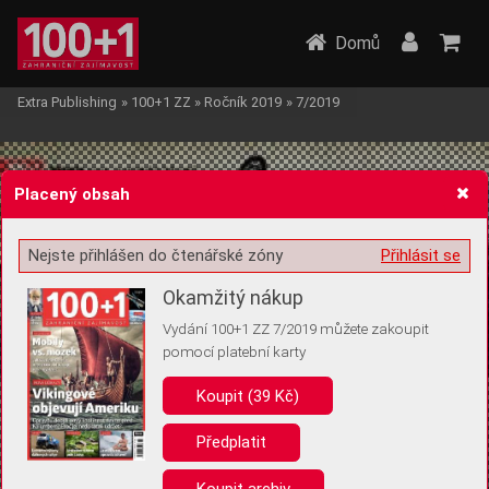
Domů
Extra Publishing
»
100+1 ZZ
»
Ročník 2019
»
7/2019
Placený obsah
Nejste přihlášen do čtenářské zóny
Přihlásit se
Žádost o souhlas s ukládáním volitelných informací
Okamžitý nákup
Vydání 100+1 ZZ 7/2019 můžete zakoupit
pomocí platební karty
Koupit (39 Kč)
Pro základní fungování webu nepotřebujeme ukládat žádné informace
(tzv. cookies apod.). Rádi bychom vás ale požádali o souhlas s
uložením volitelných informací:
Předplatit
Anonymní unikátní ID
Koupit archiv