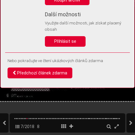
Díky němu příště poznáme, že se jedná o stejné zařízení, a
budeme tak moci přesněji vyhodnotit návštěvnost.
Identifikátor je zcela anonymní.
Další možnosti
Využijte další možnosti, jak získat placený
Vaše souhlasy a odmítnutí si ukládáme do vašeho zařízení, abychom se
obsah
vás už příště znovu neptali. Můžete je kdykoli později upravit ve Správě
cookies
Přihlásit se
Souhlasím
Odmítám
Nebo pokračujte ve čtení ukázkových článků zdarma
Předchozí článek zdarma
7/2018
8