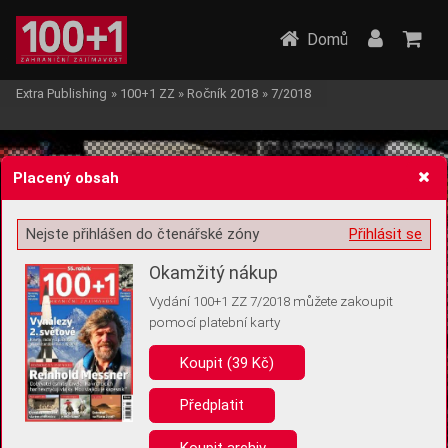
Domů
Extra Publishing
»
100+1 ZZ
»
Ročník 2018
»
7/2018
Placený obsah
Nejste přihlášen do čtenářské zóny
Přihlásit se
Žádost o souhlas s ukládáním volitelných informací
Okamžitý nákup
Vydání 100+1 ZZ 7/2018 můžete zakoupit
pomocí platební karty
Koupit (39 Kč)
Pro základní fungování webu nepotřebujeme ukládat žádné informace
(tzv. cookies apod.). Rádi bychom vás ale požádali o souhlas s
uložením volitelných informací:
Předplatit
Anonymní unikátní ID
Koupit archiv