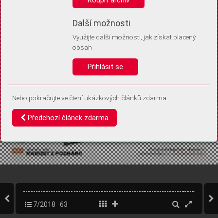
Díky němu příště poznáme, že se jedná o stejné zařízení, a
budeme tak moci přesněji vyhodnotit návštěvnost.
Identifikátor je zcela anonymní.
Další možnosti
Využijte další možnosti, jak získat placený
Vaše souhlasy a odmítnutí si ukládáme do vašeho zařízení, abychom se
obsah
vás už příště znovu neptali. Můžete je kdykoli později upravit ve Správě
cookies
Přihlásit se
Souhlasím
Odmítám
Nebo pokračujte ve čtení ukázkových článků zdarma
Předchozí článek zdarma
7/2018
63