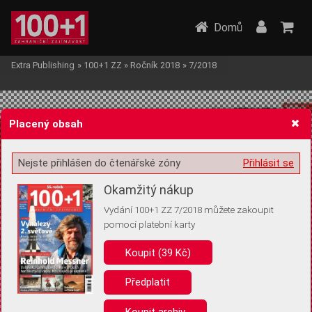
Domů
Extra Publishing
»
100+1 ZZ
»
Ročník 2018
»
7/2018
Placený obsah
Nejste přihlášen do čtenářské zóny
Přihlásit se
Žádost o souhlas s ukládáním volitelných informací
Okamžitý nákup
Vydání 100+1 ZZ 7/2018 můžete zakoupit
pomocí platební karty
Koupit (39 Kč)
Pro základní fungování webu nepotřebujeme ukládat žádné informace
(tzv. cookies apod.). Rádi bychom vás ale požádali o souhlas s
uložením volitelných informací:
Předplatit
Anonymní unikátní ID
Koupit archiv