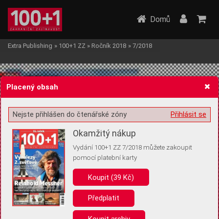
Domů
Extra Publishing
»
100+1 ZZ
»
Ročník 2018
»
7/2018
Placený obsah
Nejste přihlášen do čtenářské zóny
Přihlásit se
Žádost o souhlas s ukládáním volitelných informací
Okamžitý nákup
Vydání 100+1 ZZ 7/2018 můžete zakoupit
pomocí platební karty
Koupit (39 Kč)
Pro základní fungování webu nepotřebujeme ukládat žádné informace
(tzv. cookies apod.). Rádi bychom vás ale požádali o souhlas s
uložením volitelných informací:
Předplatit
Anonymní unikátní ID
Koupit archiv