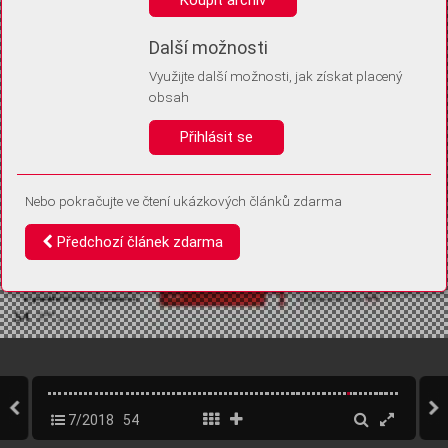
Díky němu příště poznáme, že se jedná o stejné zařízení, a
budeme tak moci přesněji vyhodnotit návštěvnost.
Identifikátor je zcela anonymní.
Další možnosti
Využijte další možnosti, jak získat placený
Vaše souhlasy a odmítnutí si ukládáme do vašeho zařízení, abychom se
obsah
vás už příště znovu neptali. Můžete je kdykoli později upravit ve Správě
cookies
Přihlásit se
Souhlasím
Odmítám
Nebo pokračujte ve čtení ukázkových článků zdarma
Předchozí článek zdarma
7/2018
54