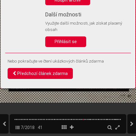
Díky němu příště poznáme, že se jedná o stejné zařízení, a
budeme tak moci přesněji vyhodnotit návštěvnost.
Identifikátor je zcela anonymní.
Další možnosti
Využijte další možnosti, jak získat placený
Vaše souhlasy a odmítnutí si ukládáme do vašeho zařízení, abychom se
obsah
vás už příště znovu neptali. Můžete je kdykoli později upravit ve Správě
cookies
Přihlásit se
Souhlasím
Odmítám
Nebo pokračujte ve čtení ukázkových článků zdarma
Předchozí článek zdarma
7/2018
41