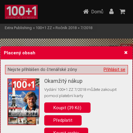
Domů
Extra Publishing
»
100+1 ZZ
»
Ročník 2018
»
7/2018
Placený obsah
Nejste přihlášen do čtenářské zóny
Přihlásit se
Žádost o souhlas s ukládáním volitelných informací
Okamžitý nákup
Vydání 100+1 ZZ 7/2018 můžete zakoupit
pomocí platební karty
Koupit (39 Kč)
Pro základní fungování webu nepotřebujeme ukládat žádné informace
(tzv. cookies apod.). Rádi bychom vás ale požádali o souhlas s
uložením volitelných informací:
Předplatit
Anonymní unikátní ID
Koupit archiv