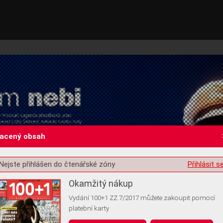
lacený obsah
Nejste přihlášen do čtenářské zóny
Přihlásit s
st o souhlas s ukládáním volitelných informací
Okamžitý nákup
Vydání 100+1 ZZ 7/2017 můžete zakoupit pomocí
platební karty