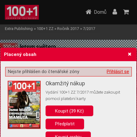
Domů
Extra Publishing
»
100+1 ZZ
»
Ročník 2017
»
7/2017
Placený obsah
Nejste přihlášen do čtenářské zóny
Přihlásit se
Žádost o souhlas s ukládáním volitelných informací
Okamžitý nákup
Vydání 100+1 ZZ 7/2017 můžete zakoupit
pomocí platební karty
Koupit (39 Kč)
Pro základní fungování webu nepotřebujeme ukládat žádné informace
(tzv. cookies apod.). Rádi bychom vás ale požádali o souhlas s
uložením volitelných informací:
Předplatit
Anonymní unikátní ID
Koupit archiv