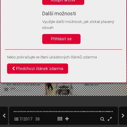
Díky němu příště poznáme, že se jedná o stejné zařízení, a
budeme tak moci přesněji vyhodnotit návštěvnost.
Identifikátor je zcela anonymní.
Další možnosti
Využijte další možnosti, jak získat placený
Vaše souhlasy a odmítnutí si ukládáme do vašeho zařízení, abychom se
obsah
vás už příště znovu neptali. Můžete je kdykoli později upravit ve Správě
cookies
Přihlásit se
Souhlasím
Odmítám
Nebo pokračujte ve čtení ukázkových článků zdarma
Předchozí článek zdarma
7/2017
38