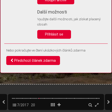
Díky němu příště poznáme, že se jedná o stejné zařízení, a
budeme tak moci přesněji vyhodnotit návštěvnost.
Identifikátor je zcela anonymní.
Další možnosti
Využijte další možnosti, jak získat placený
Vaše souhlasy a odmítnutí si ukládáme do vašeho zařízení, abychom se
obsah
vás už příště znovu neptali. Můžete je kdykoli později upravit ve Správě
cookies
Přihlásit se
Souhlasím
Odmítám
Nebo pokračujte ve čtení ukázkových článků zdarma
Předchozí článek zdarma
7/2017
20