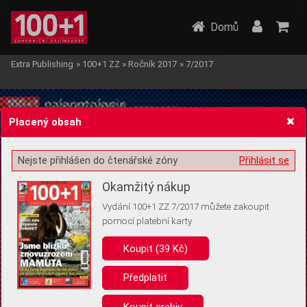
Domů
Extra Publishing
»
100+1 ZZ
»
Ročník 2017
»
7/2017
Placený obsah
Nejste přihlášen do čtenářské zóny
Přihlásit se
Žádost o souhlas s ukládáním volitelných informací
Okamžitý nákup
Vydání 100+1 ZZ 7/2017 můžete zakoupit
pomocí platební karty
Koupit (39 Kč)
Pro základní fungování webu nepotřebujeme ukládat žádné informace
(tzv. cookies apod.). Rádi bychom vás ale požádali o souhlas s
uložením volitelných informací:
Předplatit
Anonymní unikátní ID
Koupit archiv