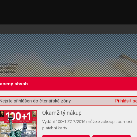
lacený obsah
Nejste přihlášen do čtenářské zóny
Přihlásit s
st o souhlas s ukládáním volitelných informací
Okamžitý nákup
Vydání 100+1 ZZ 7/2016 můžete zakoupit pomocí
platební karty