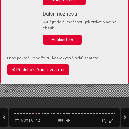
Díky němu příště poznáme, že se jedná o stejné zařízení, a
budeme tak moci přesněji vyhodnotit návštěvnost.
Identifikátor je zcela anonymní.
Další možnosti
Využijte další možnosti, jak získat placený
Vaše souhlasy a odmítnutí si ukládáme do vašeho zařízení, abychom se
obsah
vás už příště znovu neptali. Můžete je kdykoli později upravit ve Správě
cookies
Přihlásit se
Souhlasím
Odmítám
Nebo pokračujte ve čtení ukázkových článků zdarma
Předchozí článek zdarma
7/2016
14