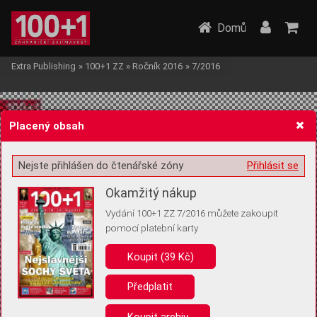
Domů
Extra Publishing
»
100+1 ZZ
»
Ročník 2016
»
7/2016
Placený obsah
Nejste přihlášen do čtenářské zóny
Přihlásit se
Žádost o souhlas s ukládáním volitelných informací
Okamžitý nákup
Vydání 100+1 ZZ 7/2016 můžete zakoupit
pomocí platební karty
Koupit (39 Kč)
Pro základní fungování webu nepotřebujeme ukládat žádné informace
(tzv. cookies apod.). Rádi bychom vás ale požádali o souhlas s
uložením volitelných informací:
Předplatit
Anonymní unikátní ID
Koupit archiv