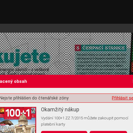
lacený obsah
Nejste přihlášen do čtenářské zóny
Přihlásit s
st o souhlas s ukládáním volitelných informací
Okamžitý nákup
Vydání 100+1 ZZ 7/2015 můžete zakoupit pomocí
platební karty