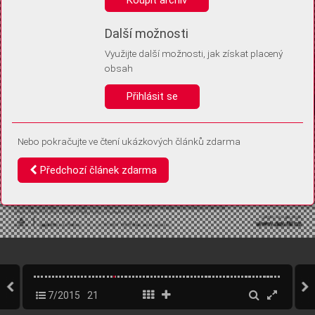
Díky němu příště poznáme, že se jedná o stejné zařízení, a
budeme tak moci přesněji vyhodnotit návštěvnost.
Identifikátor je zcela anonymní.
Další možnosti
Využijte další možnosti, jak získat placený
Vaše souhlasy a odmítnutí si ukládáme do vašeho zařízení, abychom se
obsah
vás už příště znovu neptali. Můžete je kdykoli později upravit ve Správě
cookies
Přihlásit se
Souhlasím
Odmítám
Nebo pokračujte ve čtení ukázkových článků zdarma
Předchozí článek zdarma
7/2015
21