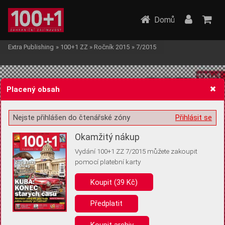
Domů
Extra Publishing
»
100+1 ZZ
»
Ročník 2015
»
7/2015
Placený obsah
Nejste přihlášen do čtenářské zóny
Přihlásit se
Žádost o souhlas s ukládáním volitelných informací
Okamžitý nákup
Vydání 100+1 ZZ 7/2015 můžete zakoupit
pomocí platební karty
Koupit (39 Kč)
Pro základní fungování webu nepotřebujeme ukládat žádné informace
(tzv. cookies apod.). Rádi bychom vás ale požádali o souhlas s
uložením volitelných informací:
Předplatit
Anonymní unikátní ID
Koupit archiv