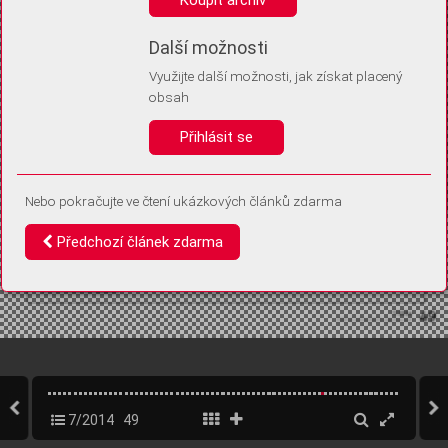
Díky němu příště poznáme, že se jedná o stejné zařízení, a
budeme tak moci přesněji vyhodnotit návštěvnost.
Identifikátor je zcela anonymní.
Další možnosti
Využijte další možnosti, jak získat placený
Vaše souhlasy a odmítnutí si ukládáme do vašeho zařízení, abychom se
obsah
vás už příště znovu neptali. Můžete je kdykoli později upravit ve Správě
cookies
Přihlásit se
Souhlasím
Odmítám
Nebo pokračujte ve čtení ukázkových článků zdarma
Předchozí článek zdarma
7/2014
49