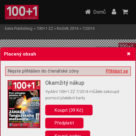
Domů
Extra Publishing
»
100+1 ZZ
»
Ročník 2014
»
7/2014
Placený obsah
Nejste přihlášen do čtenářské zóny
Přihlásit se
Žádost o souhlas s ukládáním volitelných informací
Okamžitý nákup
Vydání 100+1 ZZ 7/2014 můžete zakoupit
pomocí platební karty
Koupit (39 Kč)
Pro základní fungování webu nepotřebujeme ukládat žádné informace
(tzv. cookies apod.). Rádi bychom vás ale požádali o souhlas s
uložením volitelných informací:
Předplatit
Anonymní unikátní ID
Koupit archiv