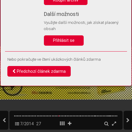
Díky němu příště poznáme, že se jedná o stejné zařízení, a
budeme tak moci přesněji vyhodnotit návštěvnost.
Identifikátor je zcela anonymní.
Další možnosti
Využijte další možnosti, jak získat placený
Vaše souhlasy a odmítnutí si ukládáme do vašeho zařízení, abychom se
obsah
vás už příště znovu neptali. Můžete je kdykoli později upravit ve Správě
cookies
Přihlásit se
Souhlasím
Odmítám
Nebo pokračujte ve čtení ukázkových článků zdarma
Předchozí článek zdarma
7/2014
27