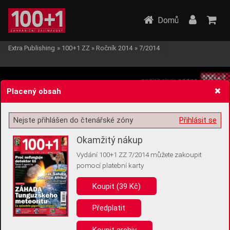
Domů
Extra Publishing
»
100+1 ZZ
»
Ročník 2014
»
7/2014
Placený obsah
Nejste přihlášen do čtenářské zóny
Přihlásit se
Žádost o souhlas s ukládáním volitelných informací
Okamžitý nákup
Vydání 100+1 ZZ 7/2014 můžete zakoupit
pomocí platební karty
Koupit (39 Kč)
Pro základní fungování webu nepotřebujeme ukládat žádné informace
(tzv. cookies apod.). Rádi bychom vás ale požádali o souhlas s
uložením volitelných informací:
Předplatit
Anonymní unikátní ID
Koupit archiv